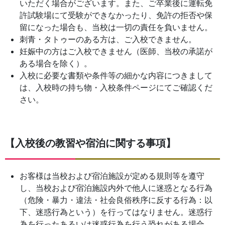
いただく場合がございます。また、ご卒業後に運転免
許試験場にて受験ができなかったり、免許の拒否や保
留になった場合も、当校は一切の責任を負いません。
刺青・タトゥーのある方は、ご入校できません。
妊娠中の方はご入校できません（医師、当校の承諾が
ある場合を除く）。
入校に必要な書類や条件等の細かな内容につきまして
は、入校時の持ち物・入校条件ページにてご確認くだ
さい。
【入校後の教習や宿泊に関する事項】
お客様は当校および宿泊施設が定める規則等を遵守
し、当校および宿泊施設内外で他人に迷惑となる行為
（危険・暴力・違法・社会良俗秩序に反する行為：以
下、迷惑行為という）を行ってはなりません。迷惑行
為を行ったあるいは迷惑行為を行う恐れがある場合、