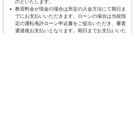
のといたします。
教習料金が現金の場合は所定の入金方法にて期日ま
でにお支払いいただきます。ローンの場合は当校指
定の運転免許ローン申込書をご提出いただき、審査
通過後お支払いとなります。期日までお支払いいた
だけない場合、または、運転免許ローン申込手続き
が所定期日までになされない場合は、予約無効とな
ることがあります。
本契約後、お客様の都合により解約された場合は、
下記に定める解約手数料をいただきます。銀行振込
みの場合は、教習料金より解約手数料及び振込手数
料を差し引いて、残金をご返金させていただきます
（運転免許ローンでお申込みの場合でも、解約の際
は解約手数料が適用されます）。
本契約後から入校予定日の4日前まで：15,000
円（消費税込）
入校予定日の3日前から当日まで：30,000円
（消費税込）
天災地変、官公庁の命令、その他当校の責めに帰す